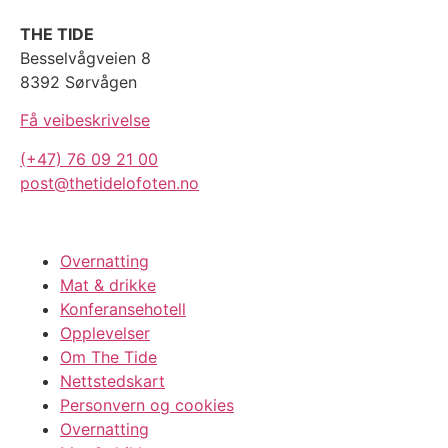
THE TIDE
Besselvågveien 8
8392 Sørvågen
Få veibeskrivelse
(+47) 76 09 21 00
post@thetidelofoten.no
Overnatting
Mat & drikke
Konferansehotell
Opplevelser
Om The Tide
Nettstedskart
Personvern og cookies
Overnatting