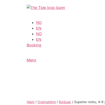
Skip
to
content
NO
EN
NO
EN
Booking
Meny
Hjem
/
Overnatting
/
Rorbuer
/
Superior rorbu, 4-6