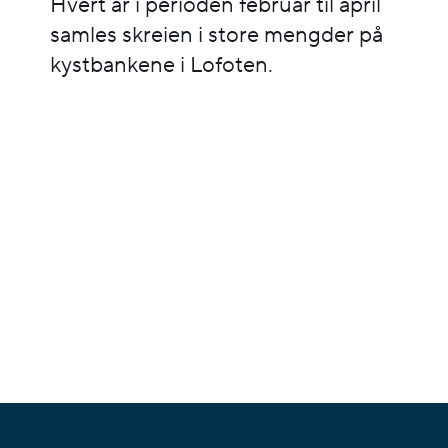
Hvert år i perioden februar til april
samles skreien i store mengder på
kystbankene i Lofoten.