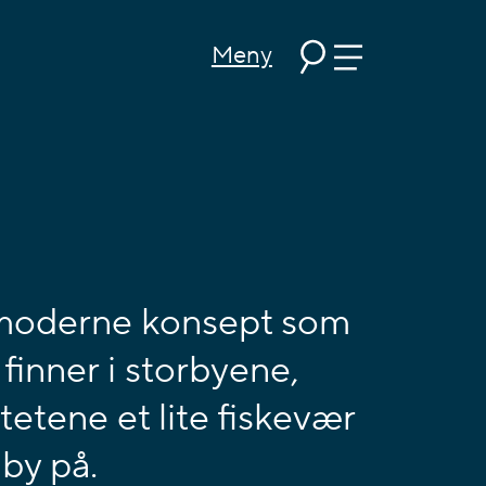
Meny
 moderne konsept som
finner i storbyene,
tetene et lite fiskevær
 by på.