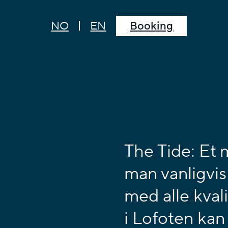
NO
EN
Booking
The Tide: Et
man vanligvis 
med alle kvali
i Lofoten kan