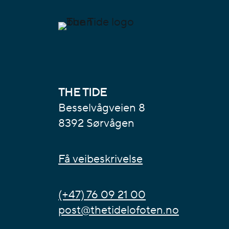
THE TIDE
Besselvågveien 8
8392 Sørvågen
Få veibeskrivelse
(+47) 76 09 21 00
post@thetidelofoten.no