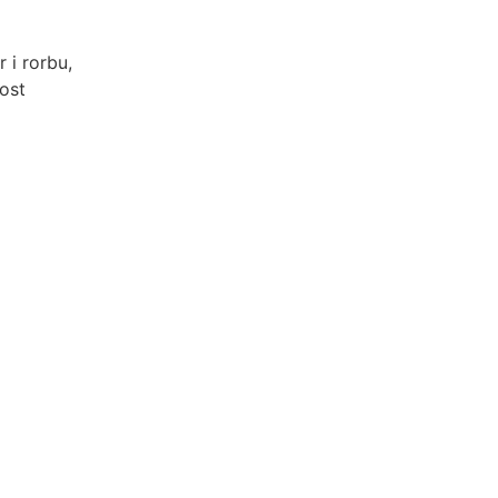
r i rorbu,
kost