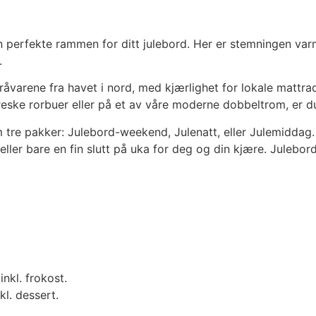
n perfekte rammen for ditt julebord. Her er stemningen var
.
åvarene fra havet i nord, med kjærlighet for lokale mattra
toreske rorbuer eller på et av våre moderne dobbeltrom, er 
tre pakker: Julebord-weekend, Julenatt, eller Julemiddag. B
er eller bare en fin slutt på uka for deg og din kjære. Jule
inkl. frokost.
kl. dessert.