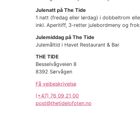
Julenatt på The Tide
1 natt (fredag eller lørdag) i dobbeltrom elle
inkl. Aperitiff, 3-retter julebordmeny og fro
Julemiddag på The Tide
Julemåltid i Havet Restaurant & Bar
THE TIDE
Besselvågveien 8
8392 Sørvågen
Få veibeskrivelse
(+47) 76 09 21 00
post@thetidelofoten.no