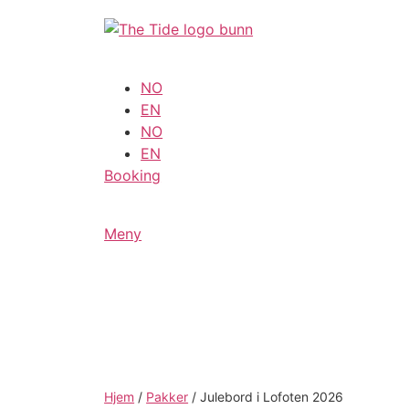
Skip
to
content
NO
EN
NO
EN
Booking
Meny
Hjem
/
Pakker
/
Julebord i Lofoten 2026