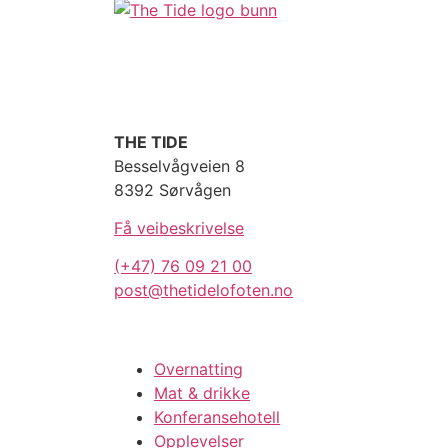
THE TIDE
Besselvågveien 8
8392 Sørvågen
Få veibeskrivelse
(+47) 76 09 21 00
post@thetidelofoten.no
Overnatting
Mat & drikke
Konferansehotell
Opplevelser