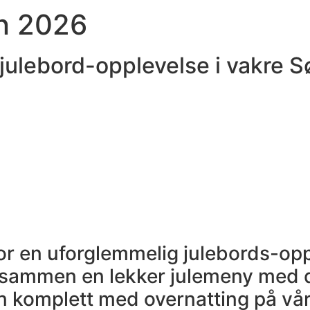
en 2026
julebord-opplevelse i vakre Sø
or en uforglemmelig julebords-opp
t sammen en lekker julemeny med 
en komplett med overnatting på vår